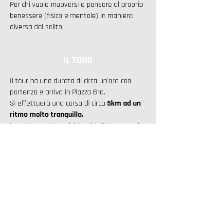
Per chi vuole muoversi e pensare al proprio
benessere (fisico e mentale) in maniera
diversa dal solito.​​
IL TOUR
Il tour ha una durata di circa un'ora con
partenza e arrivo in Piazza Bra.
Si effettuerà una corsa di circa
5km ad un
ritmo molto tranquillo.
In corrispondenza dei luoghi d'interesse si
effettuerà una sosta per ascoltare
la
spiegazione della guida, per poi riprendere
gradualmente la corsa.
Una volta terminato il tour sarà disponibile
un piccolo rinfresco per tutti i partecipanti.