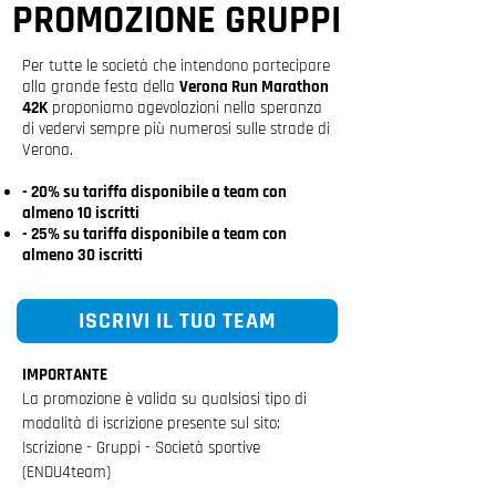
PROMOZIONE GRUPPI
Per tutte le società che intendono partecipare
alla grande festa della
Verona Run Marathon
42K
proponiamo agevolazioni nella speranza
di vedervi sempre più numerosi sulle strade di
Verona.
- 20% su tariffa disponibile a team con
almeno 10 iscritti
- 25% su tariffa disponibile a team con
almeno 30 iscritti
ISCRIVI IL TUO TEAM
IMPORTANTE
La promozione è valida su qualsiasi tipo di
modalità di iscrizione presente sul sito:
Iscrizione -
Gruppi -
Società sportive
(ENDU4team)