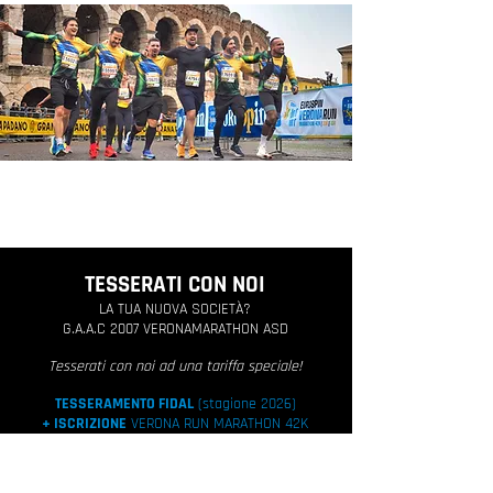
TESSE
RATI CON NOI
LA TUA NUOVA SOCIETÀ
?
G.A.A.C 2007 V
ERONAMARATHO
N
ASD
Tesserati con noi ad una tariffa speciale!
TESSERAMENTO FIDA
L
(stagione 2026)
+ ISCRIZIONE
VERONA
RUN MARATHON 42K
INFO E TESSERAMENTI
tesseramento@vero
narunevents.it