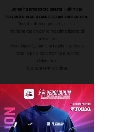
Joma ha progettato questa T-Shirt per
lasciarti una sola cosa a cui pensare: correre.
Tessuto ultraleggero ed elastico,
maniche raglan per la massima libertà di
movimento,
Micro-Mesh System che regola il sudore e
lascia la pelle asciutta fino all'ultimo
chilometro.
Cuciture termosaldate