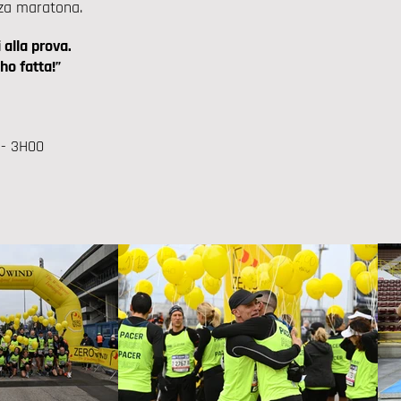
za maratona.
 alla prova.
ho fatta!”
- 3H00