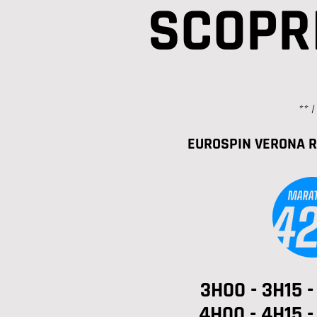
SCOPRI
** I
EUROSPIN VERONA 
3H00 - 3H15 -
4H00 - 4H15 -