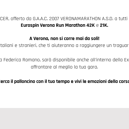
 PACER, offerto da G.A.A.C. 2007 VERONAMARATHON A.S.D.
a tutti
Eurospin Verona Run Marathon 4
2K
e
21K.
A Verona, non si corre mai da soli!
italiani e stranieri, che ti aiuteranno a raggiungere un traguar
da Federica Romano, sarà disponibile anche all'interno della E
affrontare al meglio la tua gara.
erca il palloncino con il tuo tempo e vivi le emozioni della cors