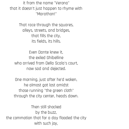
it from the name "Verona"
that it doesn't just happen to rhyme with
"Marathon!"
That race through the squares,
alleys, streets, and bridges,
that fills the city,
its fields, its hills.
Even Dante knew it,
the exiled Ghibelline
who arrived from Della Scala's court,
now sad and dejected.
One morning, just after he'd woken,
he almost got lost amidst
those running "the green cloth"
through the city center, heads down.
Then still shocked
by the buzz,
the commotion that for a day flooded the city
with such joy,