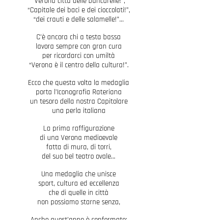
“Verona città delle bancarelle!”,
“Capitale dei baci e dei cioccolati!”,
“dei crauti e delle salamelle!”…
C’è ancora chi a testa bassa
lavora sempre con gran cura
per ricordarci con umiltà
“Verona è il centro della cultura!”.
Ecco che questa volta la medaglia
porta l’Iconografia Rateriana
un tesoro della nostra Capitolare
una perla italiana
La prima raffigurazione
di una Verona medioevale
fatta di mura, di torri,
del suo bel teatro ovale…
Una medaglia che unisce
sport, cultura ed eccellenza
che di quelle in città
non possiamo starne senza,
Anche quest’anno è confermato: