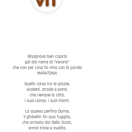
Bisognava ben capirlo
già dal nome di “Verona”
che non per caso fa rima con la parola
MARATONA!
Quella corsa tra le piazze,
vicoletti, strade e ponti,
che riempie la città,
i suoi campi, i suoi monti.
Lo sapeva perfino Dante,
il ghibellin fin qua fuggito,
che arrivato dai Della Scala,
ormai triste e avvilito,