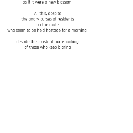
as if it were a new blossom.
All this, despite
the angry curses of residents
on the route
who seem to be held hostage for a morning,
despite the constant horn-honking
of those who keep blaring
hoping to stop the race
and just get through the streets.
From almost all over the world
they arrive for every edition,
from Congo, from Brazil,
from Papua New Guinea, from Cavaion…
thousands of runner-tourists,
well-trained or with a belly,
just to fill their eyes
to the brim for a single day
with the beauty that Verona
alone in the world has: