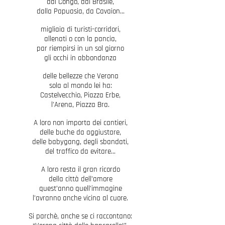
dal Congo, dal Brasile,
dalla Papuasia, da Cavaion…
migliaia di turisti-corridori,
allenati o con la pancia,
par riempirsi in un sol giorno
gli occhi in abbondanza
delle bellezze che Verona
sola al mondo lei ha:
Castelvecchio, Piazza Erbe,
l’Arena, Piazza Bra.
A loro non importa dei cantieri,
delle buche da aggiustare,
delle babygang, degli sbandati,
del traffico da evitare…
A loro resta il gran ricordo
della città dell’amore
quest’anno quell’immagine
l’avranno anche vicina al cuore.
Si parchè, anche se ci raccontano: