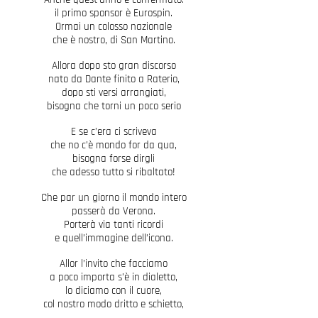
il primo sponsor è Eurospin.
Ormai un colosso nazionale
che è nostro, di San Martino.
Allora dopo sto gran discorso
nato da Dante finito a Raterio,
dopo sti versi arrangiati,
bisogna che torni un poco serio
E se c’era ci scriveva
che no c’è mondo for da qua,
bisogna forse dirgli
che adesso tutto si ribaltato!
Che par un giorno il mondo intero
passerà da Verona.
Porterà via tanti ricordi
e quell’immagine dell’icona.
Allor l’invito che facciamo
a poco importa s’è in dialetto,
lo diciamo con il cuore,
col nostro modo dritto e schietto,