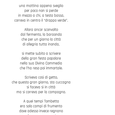
una mattina appena sveglio
per poco non si perde
in mezzo a chi, a testa bassa,
correva in centro il “drappo verde”.
Allora ancor sconvolto
dal fermento, la baraonda
che per un giorno la città
di allegria tutta inonda,
si mette subito a scrivere
della gran festa popolare
nella sua Divina Commedia
che l’ha reso poi immortale.
Scriveva così di getto,
che questo gran giorno, sta cuccagna
si faceva sì in città
ma si correva per la campagna.
A quei tempi Tombetta
era solo campi di frumento
dove adesso invece regnano