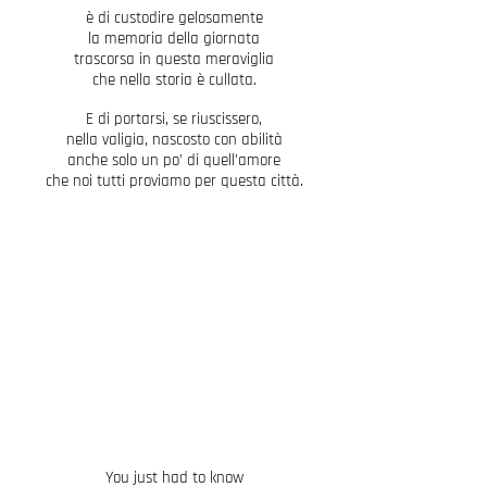
è di custodire gelosamente
la memoria della giornata
trascorsa in questa meraviglia
che nella storia è cullata.
E di portarsi, se riuscissero,
nella valigia, nascosto con abilità
anche solo un po’ di quell’amore
che noi tutti proviamo per questa città.
You just had to know