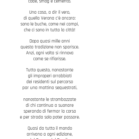
code, smog e cemento.
Una cosa, a dir il vero,
di quella Verona c’è ancora:
sono le buche, come nei campi,
c
he ci sono in tutta la città!
Dopo quasi mille anni
questa tradizione non sparisce.
Anzi, ogni volta si rinnova
come se rifiorisse.
Tutto questo, nonostante
gli improperi arrabbiati
dei residenti sul percorso
par una mattina sequestrati,
nonostante le strombazzat
e
di chi continua a suonare
sperando di fermar la corsa
e per strada solo poter passare.
Quasi da tutto il mondo
arrivano a ogni edizione,